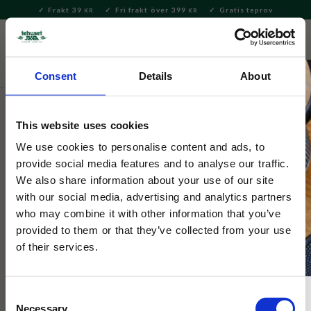
Frakt 39
Fri frakt över 399
Gratis teprov
KR
KR
Meny
FAVORITE
KUNDV
close
Consent
Details
About
Servering & Dukning
Muggar & Koppar
This website uses cookies
Selected by Tehuset Java
Cup Joy Sand
We use cookies to personalise content and ads, to
provide social media features and to analyse our traffic.
We also share information about your use of our site
Sandfärgad mugg i porslin.
with our social media, advertising and analytics partners
who may combine it with other information that you’ve
provided to them or that they’ve collected from your use
of their services.
Consent
Necessary