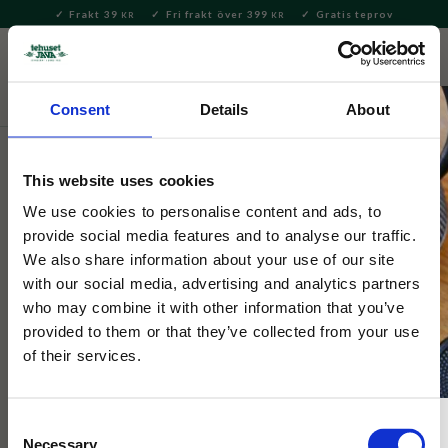
Frakt 39
Fri frakt över 399
Gratis teprov
KR
KR
Meny
FAVORITE
KUNDV
close
Consent
Details
About
Bryggning & Tillbehör
Brygga kaffe
Kaffebryggare och -
pressar
This website uses cookies
Bialetti
We use cookies to personalise content and ads, to
Bialetti Moccakanna Originale 2
provide social media features and to analyse our traffic.
We also share information about your use of our site
kopp
with our social media, advertising and analytics partners
who may combine it with other information that you’ve
provided to them or that they’ve collected from your use
Kroppen är gjord uteslutande i aluminium och bär Bialettis
kännetecken "den lilla mannen i mustach".
of their services.
Consent
Necessary