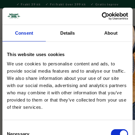
Frakt 39
Fri frakt över 399
Gratis teprov
KR
KR
Meny
FAVORITE
KUNDV
close
Consent
Details
About
Bryggning & Tillbehör
Brygga kaffe
Kaffebryggare och -
pressar
This website uses cookies
Bialetti
We use cookies to personalise content and ads, to
Bialetti Moccakanna Originale 3
provide social media features and to analyse our traffic.
We also share information about your use of our site
kopp
with our social media, advertising and analytics partners
who may combine it with other information that you’ve
provided to them or that they’ve collected from your use
Med över 250 miljoner sålda exemplar så är Bialettis Moka
Express den mest sålda mokabryggaren i världen.
of their services.
29
%
Consent
Necessary