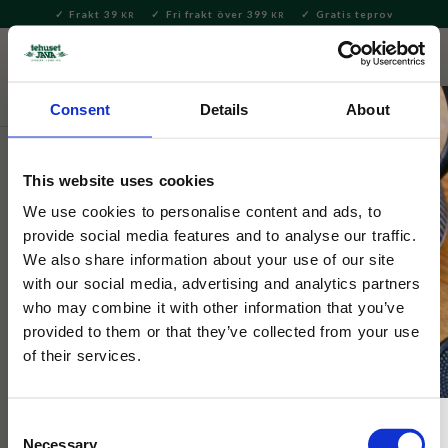
Frakt 39
Fri frakt över 399
Gratis teprov
KR
KR
Meny
FAVORITE
KUNDV
close
Consent
Details
About
Hem & Inredningsdetaljer
Kök
Kökstillbehör
This website uses cookies
Stig Lindberg
Berså Skärbräda 30x20cm
We use cookies to personalise content and ads, to
provide social media features and to analyse our traffic.
We also share information about your use of our site
Nydesignade, högkvalitativa och svensktillverkade produkter
with our social media, advertising and analytics partners
med Bersådekoren av Stig Lindberg (1916-1982).
who may combine it with other information that you’ve
provided to them or that they’ve collected from your use
of their services.
Consent
Necessary