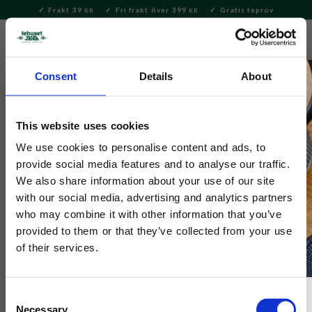
Frakt 39
Fri frakt över 399
Gratis teprov
KR
KR
Meny
FAVORITE
KUNDV
close
Consent
Details
About
Hem & Inredningsdetaljer
Kök
Kökshanddukar
This website uses cookies
Stig Lindberg
Berså Kökshandduk 50x70cm
We use cookies to personalise content and ads, to
provide social media features and to analyse our traffic.
We also share information about your use of our site
​Nydesignade, högkvalitativa och svensktillverkade produkter
with our social media, advertising and analytics partners
med Bersådekoren av Stig Lindberg (1916-1982).
who may combine it with other information that you’ve
provided to them or that they’ve collected from your use
of their services.
Consent
Necessary