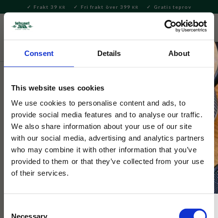
Frakt 39
Fri frakt över 399
Gratis teprov
KR
KR
Meny
FAVORITE
KUNDV
close
Consent
Details
About
Delikatesser
Kakor & Konfektyr
Lakrits
This website uses cookies
Bagsvaerd Lakrits
Bagsvaerd Lakrits Grön Symfoni
We use cookies to personalise content and ads, to
provide social media features and to analyse our traffic.
70g
We also share information about your use of our site
with our social media, advertising and analytics partners
who may combine it with other information that you’ve
Handgjord dansk kvalitet. Rå ingefära rörs sedan i lakritsen.
Efter torkning skärs lakritsen och beläggs med mörk choklad
provided to them or that they’ve collected from your use
och toppas med pistagenötter
of their services.
Consent
Necessary