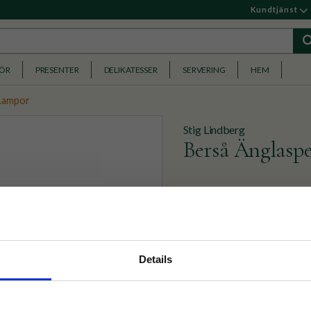
Kundtjänst
HÖR
PRESENTER
DELIKATESSER
SERVERING
HEM
 Lampor
Stig Lindberg
Berså Änglaspe
​Stig Lindbergs mönster Ber
snurrar med hjälp av värmen 
259
KR
nyhetsbrev
Details
p på nätet och ta del av
BEVAKA
Lägg till i favoriter