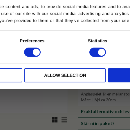
e content and ads, to provide social media features and to anal
Tillfälligt slut online
 use of our site with our social media, advertising and analyt
t you’ve provided to them or that they’ve collected from your use 
lkor.
Läs mer
✓ Fri frakt över 399 kr
✓ Betala direkt eller inom 
STRERA
Preferences
Statistics
husetjava.se. Rabatten fungerar endast
✓ Gratis teprov i varje best
neras med andra erbjudanden.
Visa alla produkter från Stig L
ALLOW SELECTION
Produktinformation
Änglaspelet är en mellansto
Mått: Höjd ca 20cm
Fraktalternativ och le
Rutnätsvy
Listvy
Slår ni in paket?