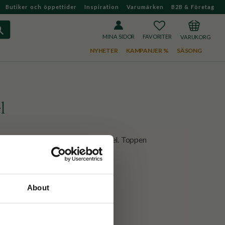
Butiker och öppettider
Inspiration
Varumärken
B2B & Företag
FAVORITER
KUNDVAGN
MINA SIDOR
NYHETER
KAMPANJER %
SÄSONG
l
så har fått ta plats på ett änglaspel. Toppen
från ljuset.
About