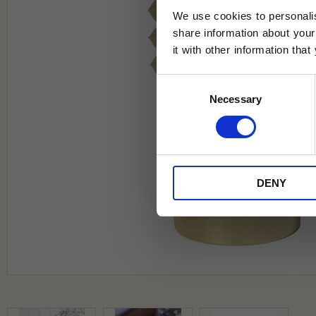
We use cookies to personalis
share information about your
it with other information tha
Jag samtycker till Tehuset Javas vil
Consent
REGI
Necessary
Selection
* Rabatten gäller endast online på Te
på ordinarie priser och kan ej kombi
DENY