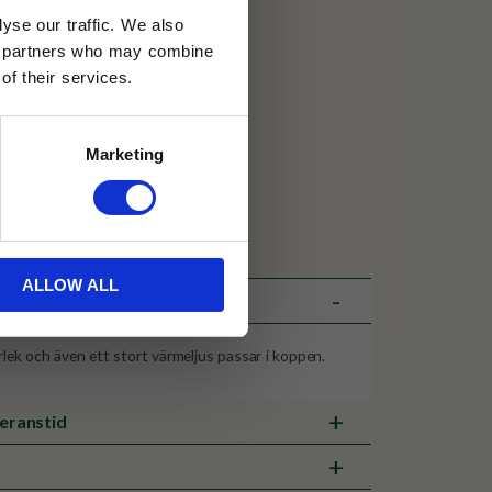
yse our traffic. We also
ics partners who may combine
of their services.
30 dagar
Marketing
ällning
indberg
ALLOW ALL
rlek och även ett stort värmeljus passar i koppen.
veranstid