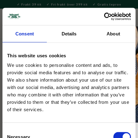
Frakt 39
Fri frakt över 399
Gratis teprov
KR
KR
Meny
FAVORITE
KUNDV
close
Consent
Details
About
Te
Tepåsar
Tepåsar svart te
This website uses cookies
Ahmad Tea
Earl Grey Decaf Tepåsar
We use cookies to personalise content and ads, to
provide social media features and to analyse our traffic.
We also share information about your use of our site
3 Betyg
with our social media, advertising and analytics partners
Koffeinfri Earl Grey, för dig som vill kunna dricka denna goda
who may combine it with other information that you’ve
blandning när som helst på dagen.
provided to them or that they’ve collected from your use
of their services.
Consent
Necessary