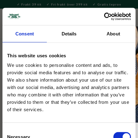
Frakt 39
Fri frakt över 399
Gratis teprov
KR
KR
Meny
FAVORITE
KUNDV
close
Consent
Details
About
Hem & Inredningsdetaljer
Kök
Kökstillbehör
This website uses cookies
Insjöns Väveri
Grytlapp Åhldräll Grön/Röd
We use cookies to personalise content and ads, to
provide social media features and to analyse our traffic.
22x22cm
We also share information about your use of our site
with our social media, advertising and analytics partners
who may combine it with other information that you’ve
Praktisk och stilren grytlapp prydd med ett av väveriets
klassiska mönster.
provided to them or that they’ve collected from your use
of their services.
29
%
Consent
Necessary