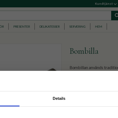
Kundtjänst
HÖR
PRESENTER
DELIKATESSER
SERVERING
HEM
Bombilla
Bombillan används tradition
Mate.
129
KR
nyhetsbrev
Details
p på nätet och ta del av