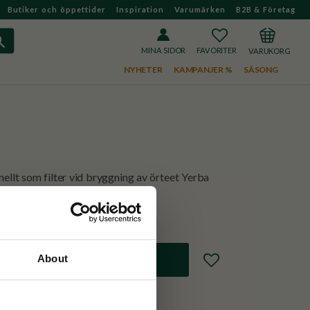
Butiker och öppettider
Inspiration
Varumärken
B2B & Företag
FAVORITER
KUNDVAGN
MINA SIDOR
NYHETER
KAMPANJER %
SÄSONG
ellt som filter vid bryggning av örteet Yerba
Lägg till i favoriter
About