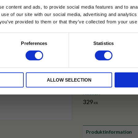
✓ Fri frakt över 399 kr
e content and ads, to provide social media features and to anal
✓ Betala direkt eller inom 
 use of our site with our social media, advertising and analyt
t you’ve provided to them or that they’ve collected from your use 
lkor.
Läs mer
✓ Gratis teprov i varje best
STRERA
Preferences
Statistics
husetjava.se. Rabatten fungerar endast
neras med andra erbjudanden.
ALLOW SELECTION
Kalebass
329
KR
Produktinformation