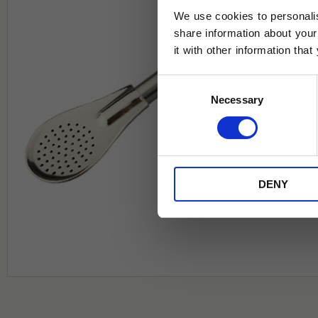
We use cookies to personalis
share information about your
it with other information tha
Jag samtycker till Tehuset Javas vil
Consent
REGI
Necessary
Selection
* Rabatten gäller endast online på Te
på ordinarie priser och kan ej kombi
DENY