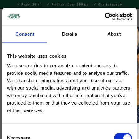
Frakt 39
Fri frakt över 399
Gratis teprov
KR
KR
Meny
FAVORITE
KUNDV
close
Consent
Details
About
Servering & Dukning
Servering
Fat
This website uses cookies
Morris & Co
William Morris Tepåsefat Acorn
We use cookies to personalise content and ads, to
provide social media features and to analyse our traffic.
We also share information about your use of our site
Tepåsefat med William Morris mönster Acorn. En liten detalj
with our social media, advertising and analytics partners
som kan göra hela dukningen!
who may combine it with other information that you’ve
provided to them or that they’ve collected from your use
of their services.
Consent
Necessary