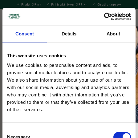
Frakt 39
Fri frakt över 399
Gratis teprov
KR
KR
Meny
FAVORITE
KUNDV
close
Consent
Details
About
Servering & Dukning
Muggar & Koppar
Termosmuggar
och flaskor
This website uses cookies
Tehuset Java
We use cookies to personalise content and ads, to
Vattenflaska Lund 500ml Pip
provide social media features and to analyse our traffic.
We also share information about your use of our site
with our social media, advertising and analytics partners
Vattenflaska med motiv från Lund målat av Sofia Kockum.
who may combine it with other information that you’ve
provided to them or that they’ve collected from your use
of their services.
Consent
Necessary