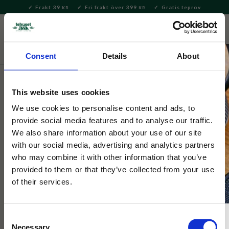
Frakt 39
Fri frakt över 399
Gratis teprov
KR
KR
Meny
FAVORITE
KUNDV
close
Consent
Details
About
Varumärken
Tehuset Java
Selected by Tehuset Java
This website uses cookies
Selected by Tehuset Java
Tupp/Höna Glans Vit 15cm
We use cookies to personalise content and ads, to
provide social media features and to analyse our traffic.
We also share information about your use of our site
Dekorations höna, perfekt att pynta med i påsk, fina ställa på
with our social media, advertising and analytics partners
bordet eller i fönstret.
who may combine it with other information that you’ve
provided to them or that they’ve collected from your use
of their services.
Consent
Necessary