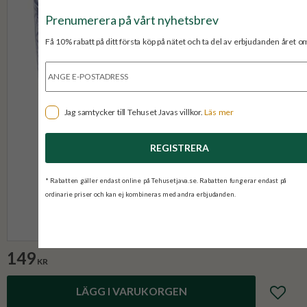
Prenumerera på vårt nyhetsbrev
Få 10% rabatt på ditt första köp på nätet och ta del av erbjudanden året o
Jag samtycker till Tehuset Javas villkor.
Läs mer
REGISTRERA
* Rabatten gäller endast online på Tehusetjava.se. Rabatten fungerar endast på
ordinarie priser och kan ej kombineras med andra erbjudanden.
149
KR
Lägg till 