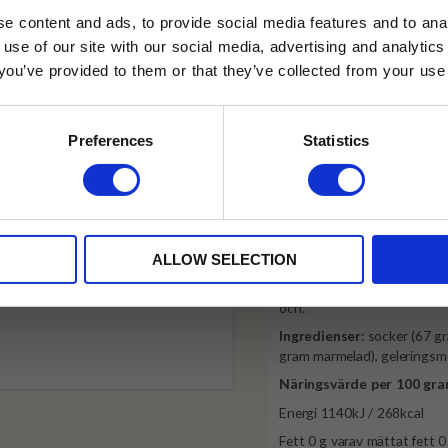
✓ Fri frakt över 399 kr
e content and ads, to provide social media features and to anal
✓ Betala direkt eller inom 
 use of our site with our social media, advertising and analyt
t you’ve provided to them or that they’ve collected from your use 
lkor.
Läs mer
✓ Gratis teprov i varje best
STRERA
Preferences
Statistics
Visa alla produkter från Tiptre
husetjava.se. Rabatten fungerar endast
neras med andra erbjudanden.
Produktinformation
Smakrik marmelad med hög fr
ALLOW SELECTION
Bra att veta: Conserve är 
och.
Ingredienser
: socker (67 g
gram marmelad), geleringsme
Näringsvärde per 100 gr
Energi 1140kJ / 268kcal
Fett 0 g varav mättat fett 