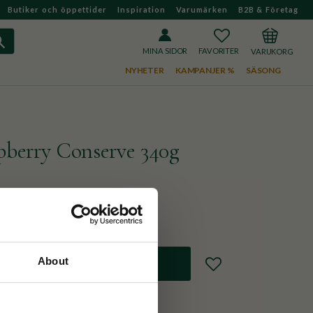
Butiker och öppettider
Inspiration
Varumärken
B2B & Företag
FAVORITER
KUNDVAGN
MINA SIDOR
NYHETER
KAMPANJER %
SÄSONG
pberry Conserve 340g
lonsylt från brittiska Tiptree.
About
Lägg till i favoriter