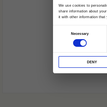
We use cookies to personalis
share information about your
it with other information tha
Jag samtycker till Tehuset Javas vil
Consent
REGI
Necessary
Selection
* Rabatten gäller endast online på Te
på ordinarie priser och kan ej kombi
DENY