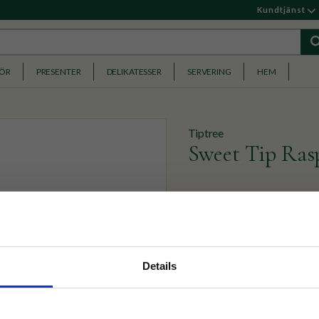
Kundtjänst
HÖR
PRESENTER
DELIKATESSER
SERVERING
HEM
Tiptree
Sweet Tip Ras
En alldeles extra mumsig hal
94
KR
nyhetsbrev
Details
p på nätet och ta del av