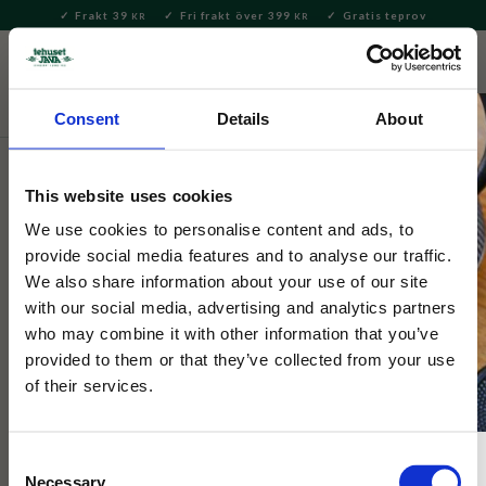
Frakt 39
Fri frakt över 399
Gratis teprov
KR
KR
Meny
FAVORITE
KUNDV
close
Consent
Details
About
Presenter och set
Speciella dagar
Alla hjärtans dag
This website uses cookies
Selected by Tehuset Java
Tetång Hjärta Guld
We use cookies to personalise content and ads, to
provide social media features and to analyse our traffic.
We also share information about your use of our site
En tesil till ditt finaste Guldhjärta! Lämplig för bryggning i kopp
with our social media, advertising and analytics partners
och passar synnerligen bra till storbladiga teer.
who may combine it with other information that you’ve
provided to them or that they’ve collected from your use
of their services.
Consent
Necessary