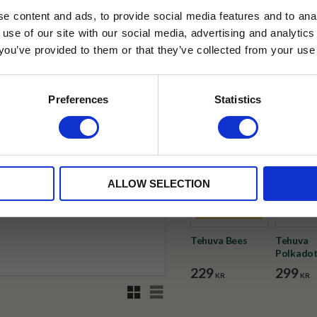
✓ Fri frakt över 399 kr
e content and ads, to provide social media features and to anal
✓ Betala direkt eller inom 
 use of our site with our social media, advertising and analyt
t you’ve provided to them or that they’ve collected from your use 
lkor.
Läs mer
✓ Gratis teprov i varje best
STRERA
Preferences
Statistics
Visa alla produkter från Selec
husetjava.se. Rabatten fungerar endast
neras med andra erbjudanden.
ALLOW SELECTION
Tehuva Bees
Tehuva
Polkado
229
299
KR
KR
Rutnätsvy
Listvy