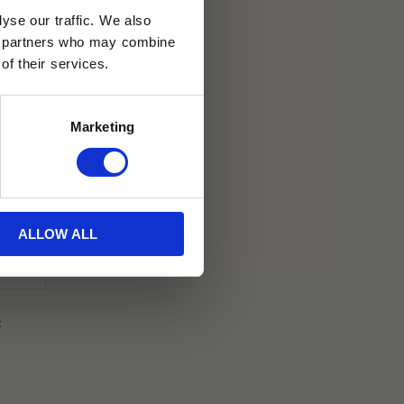
yse our traffic. We also
30 dagar
ics partners who may combine
of their services.
ällning
Marketing
ted by Tehuset Java
ALLOW ALL
t