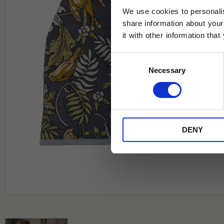
We use cookies to personalis
share information about your
it with other information tha
Jag samtycker till Tehuset Javas vil
Consent
REGI
Necessary
Selection
* Rabatten gäller endast online på Te
på ordinarie priser och kan ej kombi
DENY