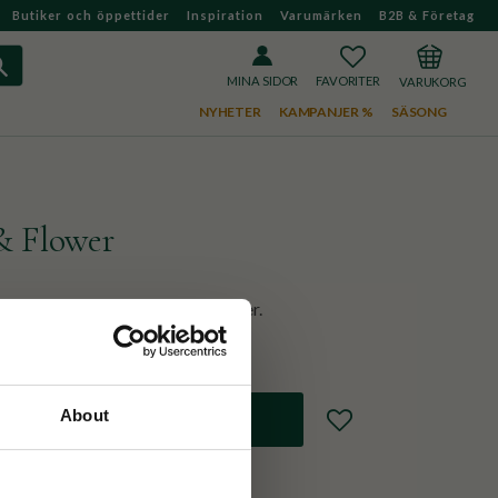
Butiker och öppettider
Inspiration
Varumärken
B2B & Företag
FAVORITER
KUNDVAGN
MINA SIDOR
NYHETER
KAMPANJER %
SÄSONG
& Flower
omull från märket Ulster & Weaver.
About
Lägg till i favoriter