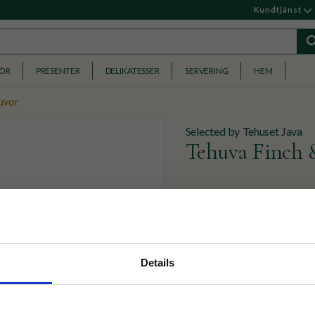
Kundtjänst
HÖR
PRESENTER
DELIKATESSER
SERVERING
HEM
uvor
Selected by Tehuset Java
Tehuva Finch 
Tehuva i 100 % mjukaste b
229
KR
nyhetsbrev
Details
p på nätet och ta del av