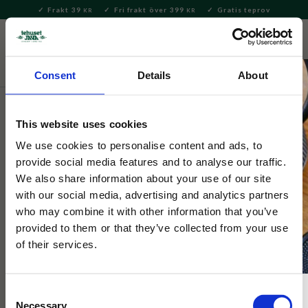
Frakt 39
Fri frakt över 399
Gratis teprov
KR
KR
Meny
FAVORITE
KUNDV
close
Consent
Details
About
Bryggning & Tillbehör
Brygga te
Tekannor & Tehuvor
Tehuvor
This website uses cookies
Selected by Tehuset Java
We use cookies to personalise content and ads, to
Tehuva Blackthorn
provide social media features and to analyse our traffic.
We also share information about your use of our site
with our social media, advertising and analytics partners
Tehuva i 100 % mjukaste bomull från märket Ulster & Weaver.
who may combine it with other information that you’ve
provided to them or that they’ve collected from your use
of their services.
Consent
Necessary