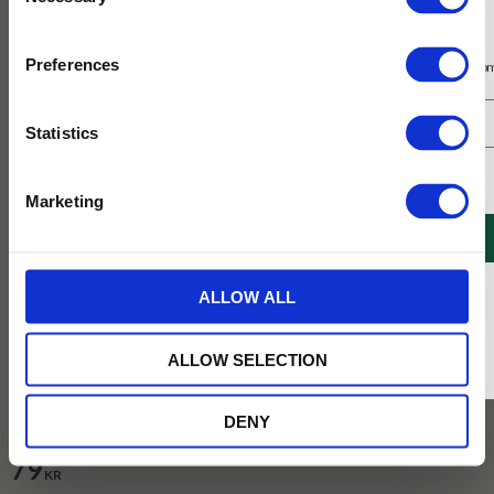
Selection
Prenumerera på vårt nyhetsbrev
Preferences
Få 10% rabatt på ditt första köp på nätet och ta del av erbjudanden året o
Statistics
Jag samtycker till Tehuset Javas villkor.
Läs mer
Marketing
REGISTRERA
* Rabatten gäller endast online på Tehusetjava.se. Rabatten fungerar endast på
ALLOW ALL
ordinarie priser och kan ej kombineras med andra erbjudanden.
ALLOW SELECTION
Vikt :
100g
DENY
100g
250g
1kg
79
KR