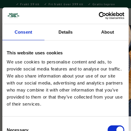
Frakt 39
Fri frakt över 399
Gratis teprov
KR
KR
Meny
FAVORITE
KUNDV
close
Consent
Details
About
Te
Löste
Grönt te
Grönt te – smaksatt
This website uses cookies
Tehuset Java
Gröna Universitetsblandning
We use cookies to personalise content and ads, to
provide social media features and to analyse our traffic.
We also share information about your use of our site
Ett runt, fruktigt grönt te med papaya, apelsin, jasmine, ros och
with our social media, advertising and analytics partners
solros!
who may combine it with other information that you’ve
provided to them or that they’ve collected from your use
of their services.
Consent
Necessary