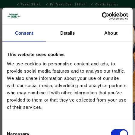
Frakt 39
Fri frakt över 399
Gratis teprov
KR
KR
Meny
FAVORITE
KUNDV
close
Consent
Details
About
Te
Löste
Grönt te
Sencha
This website uses cookies
Tehuset Java
Tehuset Javas Sencha Okumidori
We use cookies to personalise content and ads, to
provide social media features and to analyse our traffic.
First Flush 2024 Shaded 30g
We also share information about your use of our site
with our social media, advertising and analytics partners
who may combine it with other information that you’ve
​Sencha Okumidori First Flush är skördad i mitten av maj 2024.
Okumidori är känd för sin välbalanserade smak och lätt beska.
provided to them or that they’ve collected from your use
of their services.
Consent
Necessary