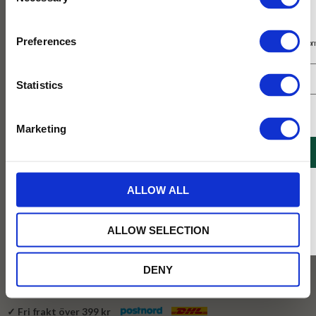
Selection
Prenumerera på vårt nyhetsbrev
Preferences
Få 10% rabatt på ditt första köp på nätet och ta del av erbjudanden året o
Statistics
Jag samtycker till Tehuset Javas villkor.
Läs mer
Marketing
REGISTRERA
189
KR
* Rabatten gäller endast online på Tehusetjava.se. Rabatten fungerar endast på
ALLOW ALL
ordinarie priser och kan ej kombineras med andra erbjudanden.
BEVAKA
ALLOW SELECTION
Lägg till i favoriter
DENY
Tillfälligt slut online
✓ Fri frakt över 399 kr