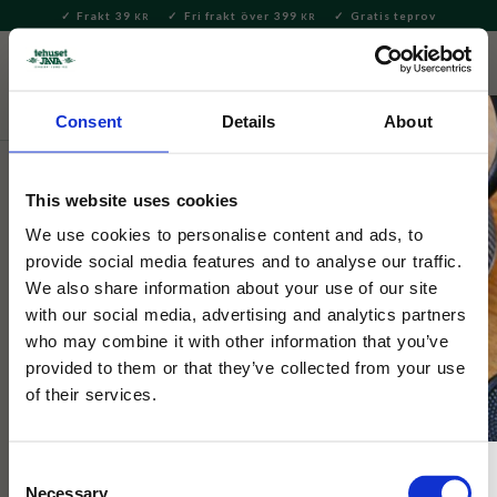
Frakt 39
Fri frakt över 399
Gratis teprov
KR
KR
Meny
FAVORITE
KUNDV
close
Consent
Details
About
Bryggning & Tillbehör
Brygga te
Tillbehör till tebryggning
This website uses cookies
Selected by Tehuset Java
Te Termometer
We use cookies to personalise content and ads, to
provide social media features and to analyse our traffic.
We also share information about your use of our site
Te termometer i träfodral. Perfekt att mäta
with our social media, advertising and analytics partners
vattentemperaturen innan du brygger ditt te.
who may combine it with other information that you’ve
provided to them or that they’ve collected from your use
of their services.
Consent
Necessary