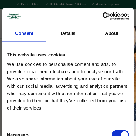
Frakt 39
Fri frakt över 399
Gratis teprov
KR
KR
Meny
FAVORITE
KUNDV
close
Consent
Details
About
Servering & Dukning
Servering
Bestick
This website uses cookies
Syltsked
We use cookies to personalise content and ads, to
provide social media features and to analyse our traffic.
Smidigt syltsked som hänger över eller utanpå burken.
We also share information about your use of our site
with our social media, advertising and analytics partners
who may combine it with other information that you’ve
provided to them or that they’ve collected from your use
of their services.
Consent
Necessary