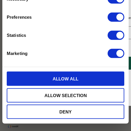
Selection
Prenumerera på vårt nyhetsbrev
Preferences
Få 10% rabatt på ditt första köp på nätet och ta del av erbjudanden året o
Statistics
89
Jag samtycker till Tehuset Javas villkor.
Läs mer
KR
Marketing
REGISTRERA
BEVAKA
* Rabatten gäller endast online på Tehusetjava.se. Rabatten fungerar endast på
Lägg till i favoriter
ALLOW ALL
ordinarie priser och kan ej kombineras med andra erbjudanden.
ALLOW SELECTION
Tillfälligt slut online
✓ Fri frakt över 399 kr
DENY
✓ Betala direkt eller inom 30 dagar