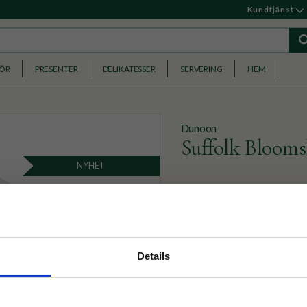
Kundtjänst
HÖR
PRESENTER
DELIKATESSER
SERVERING
HEM
Dunoon
Suffolk Bloom
NYHET
Ljuvlig mugg i benporslin 
379
KR
nyhetsbrev
Details
p på nätet och ta del av