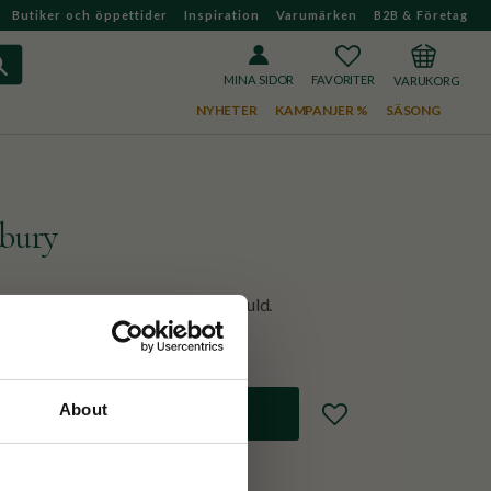
Butiker och öppettider
Inspiration
Varumärken
B2B & Företag
FAVORITER
KUNDVAGN
MINA SIDOR
NYHETER
KAMPANJER %
SÄSONG
sbury
med blåa blommor med detaljer i guld.
About
Lägg till i favoriter