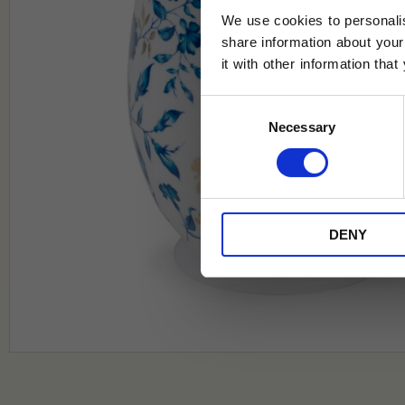
We use cookies to personalis
share information about your
it with other information tha
Jag samtycker till Tehuset Javas vil
Consent
REGI
Necessary
Selection
* Rabatten gäller endast online på Te
på ordinarie priser och kan ej kombi
DENY