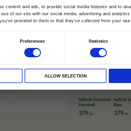
✓ Fri frakt över 399 kr
e content and ads, to provide social media features and to anal
✓ Betala direkt eller inom 
 use of our site with our social media, advertising and analyt
t you’ve provided to them or that they’ve collected from your use 
lkor.
Läs mer
✓ Gratis teprov i varje best
STRERA
Preferences
Statistics
Visa alla produkter från Duno
husetjava.se. Rabatten fungerar endast
neras med andra erbjudanden.
ALLOW SELECTION
Suffolk Dovedale
Suffolk 
Harebell
Blue
379
379
KR
KR