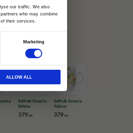
yse our traffic. We also
30 dagar
ics partners who may combine
of their services.
ällning
Marketing
on
ALLOW ALL
Sonata
Suffolk Sonata
Suffolk Sonata
White
Yellow
379
379
KR
KR