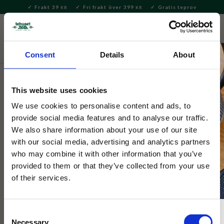
Frakt 39
Fri frakt över 399
Gratis teprov
KR
KR
Meny
FAVORITE
KUNDV
close
Consent
Details
About
Servering & Dukning
Muggar & Koppar
Morris & Co.
muggar
This website uses cookies
Morris & Co
We use cookies to personalise content and ads, to
William Morris Teal Strawberry
provide social media features and to analyse our traffic.
We also share information about your use of our site
Thief Mayfairmugg
with our social media, advertising and analytics partners
who may combine it with other information that you’ve
provided to them or that they’ve collected from your use
Frukostmugg på fot i William Morris härliga mönster Teal
Strawberry Thief. Rymmer ca 4dl och tål diskmaskin. Passar
of their services.
både till te och kaffe.
Consent
Necessary