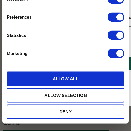
Selection
Prenumerera på vårt nyhetsbrev
Preferences
Få 10% rabatt på ditt första köp på nätet och ta del av erbjudanden året o
Statistics
Jag samtycker till Tehuset Javas villkor.
Läs mer
Marketing
REGISTRERA
* Rabatten gäller endast online på Tehusetjava.se. Rabatten fungerar endast på
ALLOW ALL
ordinarie priser och kan ej kombineras med andra erbjudanden.
ALLOW SELECTION
DENY
189
KR