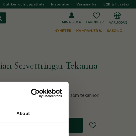
Butiker och öppettider
Inspiration
Varumärken
B2B & Företag
FAVORITER
KUNDVAGN
MINA SIDOR
NYHETER
KAMPANJER %
SÄSONG
lian Servettringar Tekanna
de i mönstret Blue Italian formade som tekannor.
About
Lägg till i favoriter