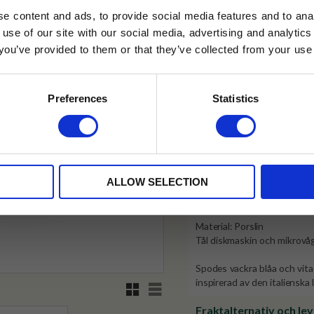
e content and ads, to provide social media features and to anal
 use of our site with our social media, advertising and analyt
✓ Fri frakt över 399 kr
t you’ve provided to them or that they’ve collected from your use 
lkor.
Läs mer
✓ Betala direkt eller inom 
STRERA
Preferences
Statistics
✓ Gratis teprov i varje best
husetjava.se. Rabatten fungerar endast
Visa alla produkter från Spode
neras med andra erbjudanden.
Produktinformation
ALLOW SELECTION
Mått. 6cm
Material: Porslin
Tål diskmaskin och mikrov
Spodes vackra blåa och vita
inspirerad av den italienska
Rutnätsvy
Listvy
Fraktalternativ och le