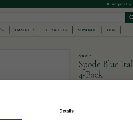
Kundtjänst
HÖR
PRESENTER
DELIKATESSER
SERVERING
HEM
Spode
Spode Blue Ita
4-Pack
Fyra servettringar från Spo
nyhetsbrev
969
KR
Details
p på nätet och ta del av