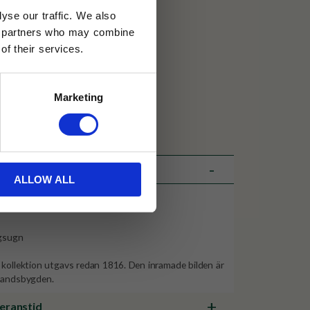
yse our traffic. We also
ics partners who may combine
of their services.
30 dagar
Marketing
ällning
ALLOW ALL
ågsugn
 kollektion utgavs redan 1816. Den inramade bilden är
 landsbygden.
veranstid