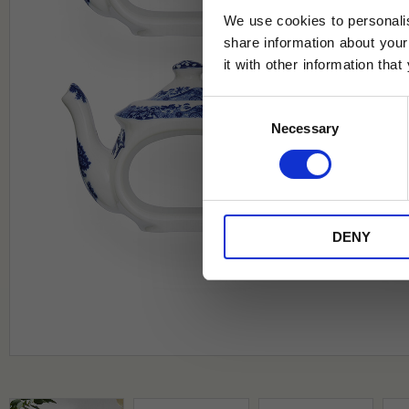
We use cookies to personalis
share information about your
it with other information tha
Jag samtycker till Tehuset Javas vil
Consent
REGI
Necessary
Selection
* Rabatten gäller endast online på Te
på ordinarie priser och kan ej kombi
DENY