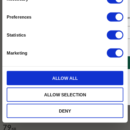
Selection
Prenumerera på vårt nyhetsbrev
Preferences
Få 10% rabatt på ditt första köp på nätet och ta del av erbjudanden året o
Statistics
Jag samtycker till Tehuset Javas villkor.
Läs mer
Marketing
REGISTRERA
* Rabatten gäller endast online på Tehusetjava.se. Rabatten fungerar endast på
ALLOW ALL
ordinarie priser och kan ej kombineras med andra erbjudanden.
ALLOW SELECTION
Vikt :
100g
DENY
100g
250g
1kg
79
KR