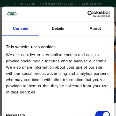
Frakt 39
Fri frakt över 399
Gratis teprov
KR
KR
Meny
FAVORITE
KUNDV
close
Consent
Details
About
Te
Löste
Rooibos
This website uses cookies
Rooibos Bubbel med
We use cookies to personalise content and ads, to
jordgubb/blåklint
provide social media features and to analyse our traffic.
We also share information about your use of our site
with our social media, advertising and analytics partners
Rooibos smaksatt med bubbel, jordgubb och blåklint. När man
who may combine it with other information that you’ve
vill fira alkoholfritt!
provided to them or that they’ve collected from your use
of their services.
Consent
Necessary