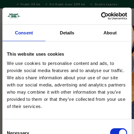
Frakt 39
Fri frakt över 399
Gratis teprov
KR
KR
Meny
FAVORITE
KUNDV
close
Consent
Details
About
Te
Tepåsar
Tepåsar örtte och rooibos
This website uses cookies
Pukka
Chamomile Vanilla & Manuka
We use cookies to personalise content and ads, to
provide social media features and to analyse our traffic.
Honey
We also share information about your use of our site
with our social media, advertising and analytics partners
who may combine it with other information that you’ve
Chamomile, Vanilla & Manuka Honey - stillar sinnet
provided to them or that they’ve collected from your use
of their services.
Consent
Necessary