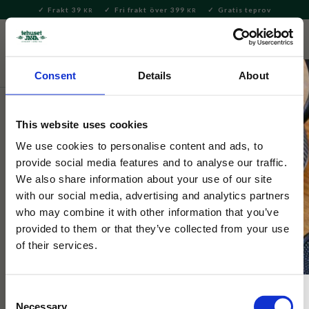
Frakt 39
Fri frakt över 399
Gratis teprov
KR
KR
Meny
FAVORITE
KUNDV
close
Consent
Details
About
Presenter och set
This website uses cookies
Tehuset Java
Presentpåse Tepåsar
We use cookies to personalise content and ads, to
provide social media features and to analyse our traffic.
We also share information about your use of our site
Våra tre mest populära teer förpackade i tepåsar i en fin
with our social media, advertising and analytics partners
cellofanpåse. Perfekt gåva till teälskaren som föredrar tepåsar!
who may combine it with other information that you’ve
provided to them or that they’ve collected from your use
of their services.
Consent
Necessary