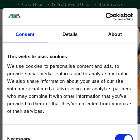
Frakt 39
Fri frakt över 399
Gratis teprov
KR
KR
Meny
FAVORITE
KUNDV
close
Consent
Details
About
Presenter och set
Presentkorgar och -påsar
This website uses cookies
Tehuset Java
Presentpåse -Sommardelikatesser
We use cookies to personalise content and ads, to
provide social media features and to analyse our traffic.
We also share information about your use of our site
En sommarpresent fylld med våra absoluta favoriter. Te, kaffe
with our social media, advertising and analytics partners
och konfektyr!
who may combine it with other information that you’ve
provided to them or that they’ve collected from your use
of their services.
Consent
Necessary