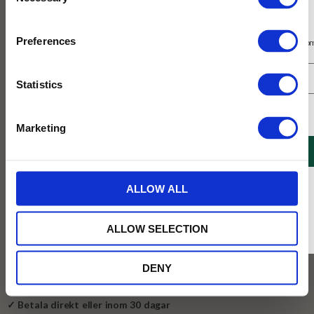
Selection
Prenumerera på vårt nyhetsbrev
Preferences
Få 10% rabatt på ditt första köp på nätet och ta del av erbjudanden året o
Statistics
Jag samtycker till Tehuset Javas villkor.
Läs mer
Marketing
122
REGISTRERA
KR
* Rabatten gäller endast online på Tehusetjava.se. Rabatten fungerar endast på
BEVAKA
ALLOW ALL
ordinarie priser och kan ej kombineras med andra erbjudanden.
Lägg till i favoriter
ALLOW SELECTION
Tillfälligt slut online
DENY
✓ Fri frakt över 399 kr
✓ Betala direkt eller inom 30 dagar