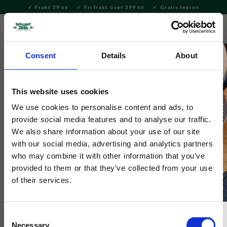
Frakt 39
Fri frakt över 399
Gratis teprov
KR
KR
Meny
FAVORITE
KUNDV
close
Consent
Details
About
Delikatesser
Kakor & Konfektyr
Choklad & Nougat
This website uses cookies
Bräutigams
Pralinask 8 bitar
We use cookies to personalise content and ads, to
provide social media features and to analyse our traffic.
We also share information about your use of our site
​8 st handgjorda chokladpraliner i lyxig chokladask. Kommer i
with our social media, advertising and analytics partners
smakerna mörk choklad, havssalt, apelsin och päroncognac.
who may combine it with other information that you’ve
provided to them or that they’ve collected from your use
of their services.
Consent
Necessary