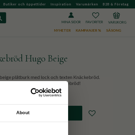
Butiker och öppettider
Inspiration
Varumärken
B2B & Företag
FAVORITER
KUNDVAGN
MINA SIDOR
NYHETER
KAMPANJER %
SÄSONG
kebröd Hugo Beige
eige plåtburk med lock och texten Knäckebröd.
or, och precis som det står knäckebröd!
Lägg till i favoriter
About