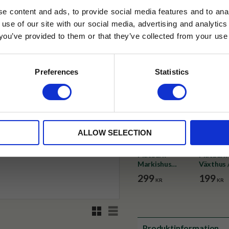
✓ Fri frakt över 399 kr
e content and ads, to provide social media features and to anal
✓ Betala direkt eller inom 
 use of our site with our social media, advertising and analyt
t you’ve provided to them or that they’ve collected from your use 
lkor.
Läs mer
✓ Gratis teprov i varje best
STRERA
Preferences
Statistics
husetjava.se. Rabatten fungerar endast
neras med andra erbjudanden.
ALLOW SELECTION
Plåtburk
Plåtburk
Markishus
Växthus 
Bakery & Teas
299
199
KR
KR
Stor
Rutnätsvy
Listvy
Produktinformation