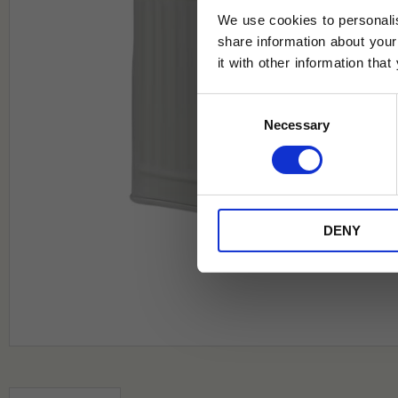
We use cookies to personalis
share information about your
it with other information tha
Jag samtycker till Tehuset Javas vil
Consent
REGI
Necessary
Selection
* Rabatten gäller endast online på Te
på ordinarie priser och kan ej kombi
DENY