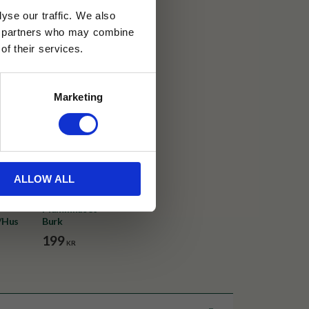
yse our traffic. We also
30 dagar
ics partners who may combine
of their services.
ällning
Marketing
ALLOW ALL
Muminhuset
/Hus
Burk
199
KR