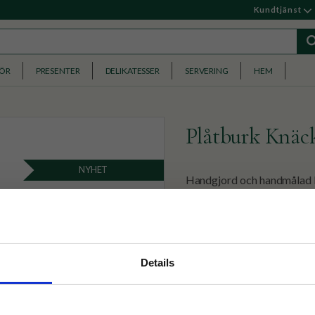
Kundtjänst
HÖR
PRESENTER
DELIKATESSER
SERVERING
HEM
Plåtburk Knäc
NYHET
Handgjord och handmålad b
Perfekt för bröd och skorp
239
KR
nyhetsbrev
Details
p på nätet och ta del av