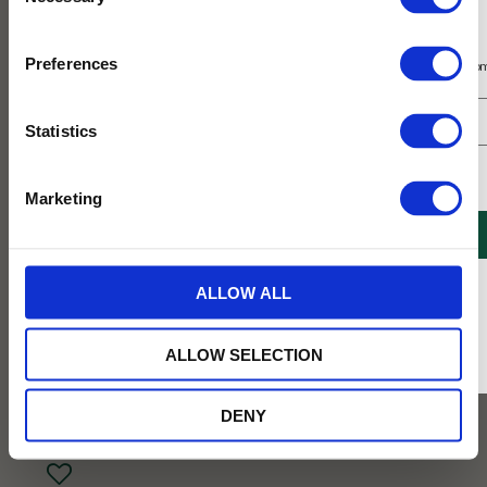
Selection
Prenumerera på vårt nyhetsbrev
Preferences
Få 10% rabatt på ditt första köp på nätet och ta del av erbjudanden året o
Statistics
Jag samtycker till Tehuset Javas villkor.
Läs mer
Marketing
REGISTRERA
* Rabatten gäller endast online på Tehusetjava.se. Rabatten fungerar endast på
ALLOW ALL
ordinarie priser och kan ej kombineras med andra erbjudanden.
79
ALLOW SELECTION
KR
DENY
BEVAKA
Lägg till i favoriter