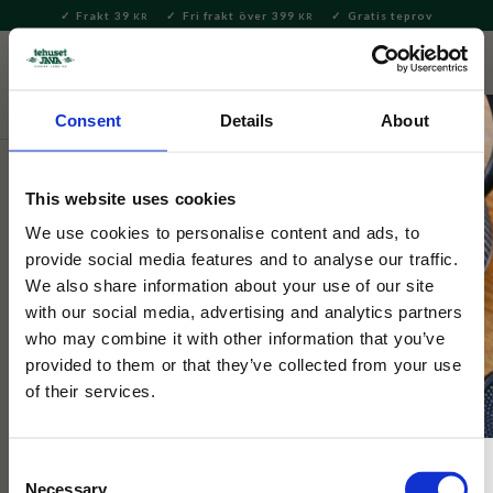
Frakt 39
Fri frakt över 399
Gratis teprov
KR
KR
Meny
FAVORITE
KUNDV
close
Consent
Details
About
Hem & Inredningsdetaljer
Kök
Teburkar
This website uses cookies
Selected by Tehuset Java
Plåtburk Guld 100g
We use cookies to personalise content and ads, to
provide social media features and to analyse our traffic.
We also share information about your use of our site
Teburk i matt guldfärg, när man vill ha lite guldkant i köket
with our social media, advertising and analytics partners
utan att bli för prålig!
who may combine it with other information that you’ve
provided to them or that they’ve collected from your use
of their services.
Consent
Necessary