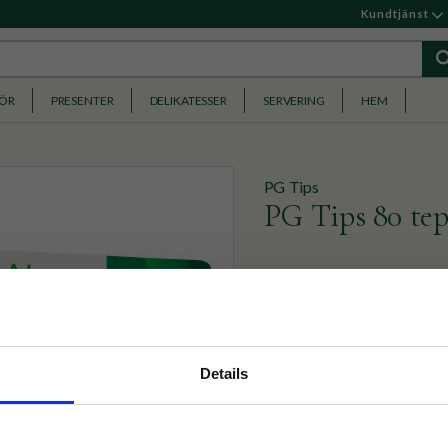
Kundtjänst
HÖR
PRESENTER
DELIKATESSER
SERVERING
HEM
PG Tips
PG Tips 80 tep
PG Tips har sitt ursprung i
Storbritanniens mest popul
99
KR
nyhetsbrev
Details
p på nätet och ta del av