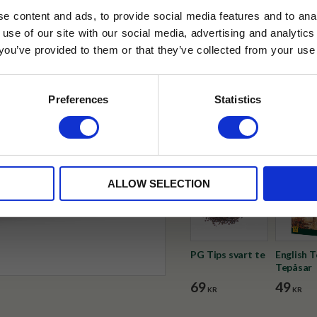
e content and ads, to provide social media features and to anal
✓ Fri frakt över 399 kr
 use of our site with our social media, advertising and analyt
✓ Betala direkt eller inom 
t you’ve provided to them or that they’ve collected from your use 
lkor.
Läs mer
STRERA
✓ Gratis teprov i varje best
Preferences
Statistics
Visa alla produkter från PG Ti
husetjava.se. Rabatten fungerar endast
neras med andra erbjudanden.
ALLOW SELECTION
PG Tips svart te
English 
Tepåsar
69
49
KR
KR