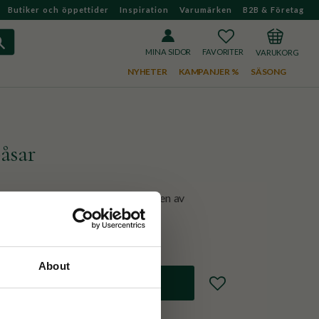
Butiker och öppettider
Inspiration
Varumärken
B2B & Företag
FAVORITER
KUNDVAGN
MINA SIDOR
NYHETER
KAMPANJER %
SÄSONG
åsar
 1930-talet Manchester, och är nu en av
ära märken.
About
Lägg till i favoriter