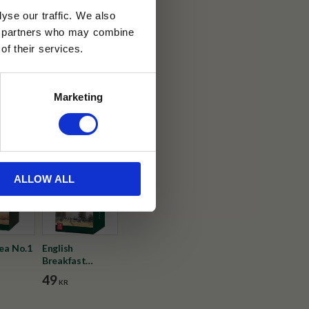
yse our traffic. We also
ics partners who may combine
30 dagar
of their services.
ällning
Marketing
ps
ALLOW ALL
Tea No.1
English
Breakfast
Tepåsar
49
KR