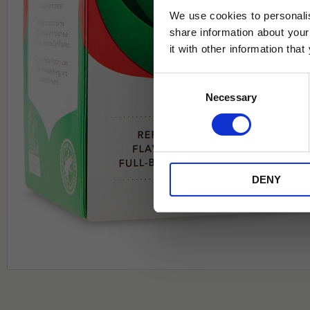
We use cookies to personalis
share information about your
it with other information tha
Jag samtycker till Tehuset Javas vil
Consent
REGI
Necessary
Selection
* Rabatten gäller endast online på Te
på ordinarie priser och kan ej kombi
DENY