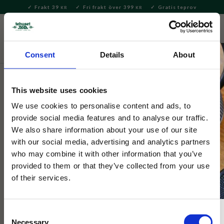
Frakt 39
Fri frakt över 399
Gratis teprov
KR
KR
Meny
FAVORITE
KUNDV
close
Consent
Details
About
Hem & Inredningsdetaljer
Inredning & Dekoration
Nyckelringar
This website uses cookies
Nyckelring Sniff
We use cookies to personalise content and ads, to
provide social media features and to analyse our traffic.
We also share information about your use of our site
Nyckelring med Sniff från Mumindalen
with our social media, advertising and analytics partners
who may combine it with other information that you’ve
provided to them or that they’ve collected from your use
of their services.
Consent
Necessary