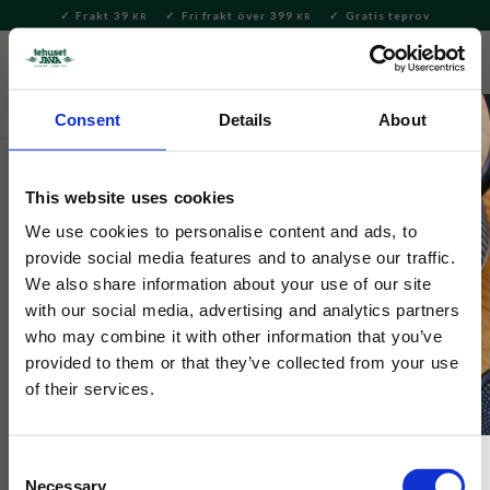
Frakt 39
Fri frakt över 399
Gratis teprov
KR
KR
Meny
FAVORITE
KUNDV
close
Consent
Details
About
Hem & Inredningsdetaljer
Inredning & Dekoration
Nyckelringar
This website uses cookies
Nyckelring Muminhuset
We use cookies to personalise content and ads, to
provide social media features and to analyse our traffic.
We also share information about your use of our site
Nyckelring med muminhuset från Mumindalen.
with our social media, advertising and analytics partners
who may combine it with other information that you’ve
provided to them or that they’ve collected from your use
of their services.
Consent
Necessary