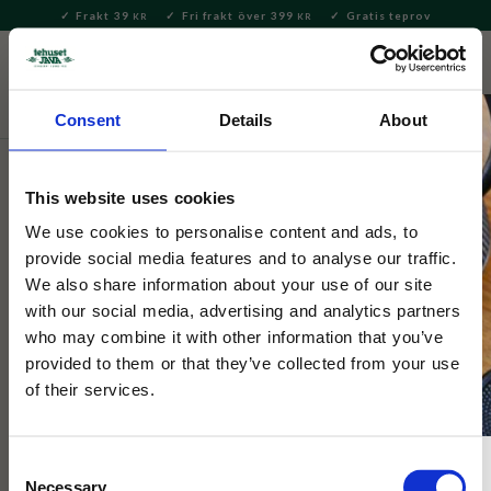
Frakt 39
Fri frakt över 399
Gratis teprov
KR
KR
Meny
FAVORITE
KUNDV
close
Consent
Details
About
Servering & Dukning
Muggar & Koppar
Mumin muggar
This website uses cookies
Moomin Arabia
Muminmugg 0,4L ABC O
We use cookies to personalise content and ads, to
provide social media features and to analyse our traffic.
We also share information about your use of our site
Muminmugg O från ABC-kollektionen med Mumintollet. På
with our social media, advertising and analytics partners
baksidan av koppen finns en bild av Hemulen.
who may combine it with other information that you’ve
provided to them or that they’ve collected from your use
of their services.
NYHET
Consent
Necessary