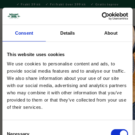
Frakt 39
Fri frakt över 399
Gratis teprov
KR
KR
Meny
FAVORITE
KUNDV
close
Consent
Details
About
Hem & Inredningsdetaljer
Kök
Burkar och förvaring
This website uses cookies
Mumin
Mumin Teburk Trädkrona Orange
We use cookies to personalise content and ads, to
provide social media features and to analyse our traffic.
We also share information about your use of our site
Mumin teburk i orange nyans tillsammans med Muminfigurer.
with our social media, advertising and analytics partners
who may combine it with other information that you’ve
provided to them or that they’ve collected from your use
of their services.
Consent
Necessary