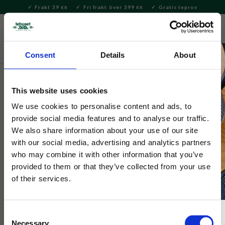
Frakt 39
Fri frakt över 399
Gratis teprov
KR
KR
Meny
FAVORITE
KUNDV
close
Consent
Details
About
Servering & Dukning
Muggar & Koppar
This website uses cookies
Selected by Tehuset Java
Mugg Handgjord Randig Rosa
We use cookies to personalise content and ads, to
provide social media features and to analyse our traffic.
240ml
We also share information about your use of our site
with our social media, advertising and analytics partners
who may combine it with other information that you’ve
Handgjorda randiga muggar från Portugal i ljusrosa färg.
Perfekt för te, kaffe eller annan varm dryck. Finns i flera färger
provided to them or that they’ve collected from your use
och modeller!
of their services.
Consent
NYHET
Necessary