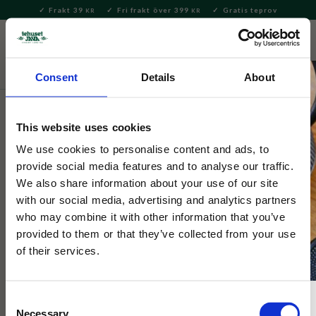
Frakt 39
Fri frakt över 399
Gratis teprov
KR
KR
Meny
FAVORITE
KUNDV
close
Consent
Details
About
Delikatesser
Dryck
Sparkling Tea & Alkoholfri dryck
This website uses cookies
La Mortuacienne
La Mortuacienne Lemonad
We use cookies to personalise content and ads, to
provide social media features and to analyse our traffic.
Pamplemouse 1L
We also share information about your use of our site
with our social media, advertising and analytics partners
who may combine it with other information that you’ve
En klassisk fransk grapefrukt lemonad från Rième Boissons
som tillverkat lemonad sedan 1921. Innehåller endast naturliga
provided to them or that they’ve collected from your use
aromer.
of their services.
Consent
Necessary