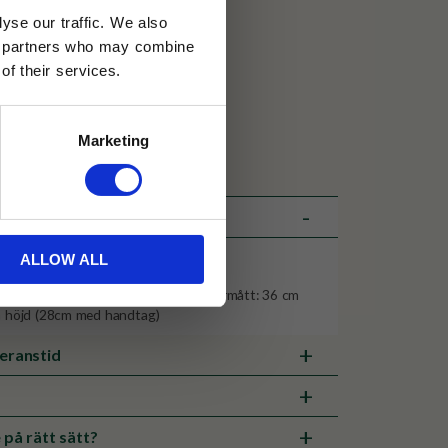
yse our traffic. We also
ics partners who may combine
of their services.
30 dagar
Marketing
ällning
ALLOW ALL
lie, plast
ängd x 20 cm bredd x 14 cm höjd Yttermått: 36 cm
m höjd (28cm med handtag)
veranstid
 på rätt sätt?