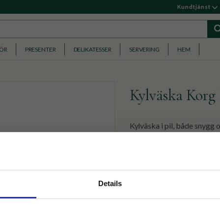
Kundtjänst
HÖR
PRESENTER
DELIKATESSER
SERVERING
HEM
Kylväska Korg
Kylväska i pil, både snygg 
picknicken eller utflykter.
499
KR
nyhetsbrev
BEVAKA
Details
p på nätet och ta del av
Lägg till i favoriter