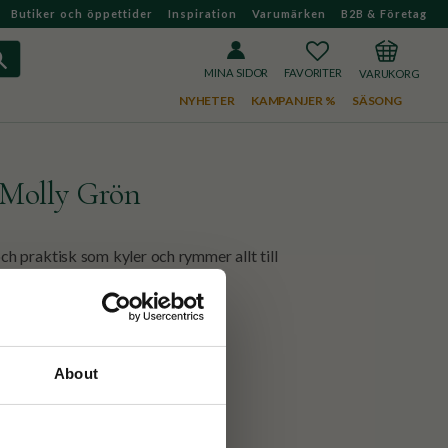
Butiker och öppettider
Inspiration
Varumärken
B2B & Företag
FAVORITER
KUNDVAGN
MINA SIDOR
NYHETER
KAMPANJER %
SÄSONG
 Molly Grön
och praktisk som kyler och rymmer allt till
About