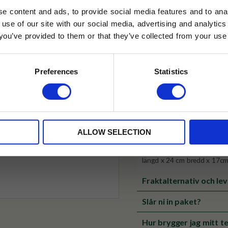
Tillfälligt slut online
e content and ads, to provide social media features and to anal
 use of our site with our social media, advertising and analyt
✓ Fri frakt över 399 kr
t you’ve provided to them or that they’ve collected from your use 
lkor.
Läs mer
✓ Betala direkt eller inom 
STRERA
Preferences
Statistics
✓ Gratis teprov i varje best
husetjava.se. Rabatten fungerar endast
neras med andra erbjudanden.
Produktinformation
ALLOW SELECTION
Material: Pilkorg, aluminiumfo
Storlek: innermått: 30 cm l
längd x 24 cm bredd x 17c
Fraktalternativ och le
Slår ni in paket?
Hur brygger jag mitt te