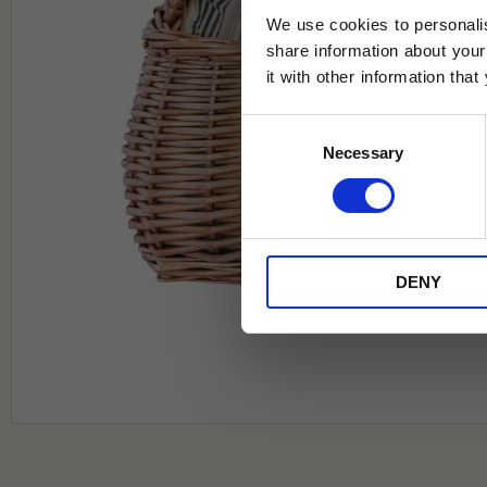
We use cookies to personalis
share information about your
it with other information tha
Jag samtycker till Tehuset Javas vil
Consent
REGI
Necessary
Selection
* Rabatten gäller endast online på Te
på ordinarie priser och kan ej kombi
DENY