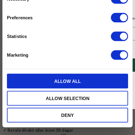
Selection
Prenumerera på vårt nyhetsbrev
Preferences
Få 10% rabatt på ditt första köp på nätet och ta del av erbjudanden året o
Statistics
Jag samtycker till Tehuset Javas villkor.
Läs mer
Marketing
129
REGISTRERA
KR
* Rabatten gäller endast online på Tehusetjava.se. Rabatten fungerar endast på
BEVAKA
ALLOW ALL
ordinarie priser och kan ej kombineras med andra erbjudanden.
Lägg till i favoriter
ALLOW SELECTION
Slutsåld - åter nästa säsong
DENY
✓ Fri frakt över 399 kr
✓ Betala direkt eller inom 30 dagar