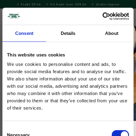
Frakt 39
Fri frakt över 399
Gratis teprov
KR
KR
Meny
FAVORITE
KUNDV
close
Consent
Details
About
Säsong
Jul
Julkaffe
This website uses cookies
Tehuset Java
Julkaffe Mumma Bryggkaffe 250g
We use cookies to personalise content and ads, to
provide social media features and to analyse our traffic.
We also share information about your use of our site
Julkaffe Mumma är ett lätt mörkrostat kaffe smaksatt med
with our social media, advertising and analytics partners
apelsin, kanel och kardemumma.
who may combine it with other information that you’ve
provided to them or that they’ve collected from your use
of their services.
Consent
Necessary