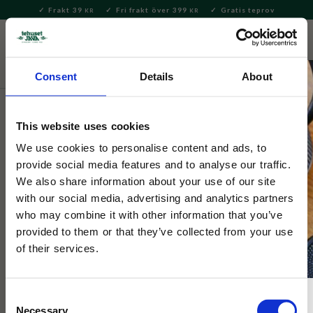
Frakt 39
Fri frakt över 399
Gratis teprov
KR
KR
Meny
FAVORITE
KUNDV
close
Consent
Details
About
Te
Matcha
Brygga Matcha
This website uses cookies
Selected by Tehuset Java
Japanskt Matcha-set Wave XL
We use cookies to personalise content and ads, to
provide social media features and to analyse our traffic.
We also share information about your use of our site
Matcha-set i presentförpackning. Innehåller ett matchamått av
with our social media, advertising and analytics partners
bambu, matchaskål, bambuvisp och ett torkställ till
who may combine it with other information that you’ve
bambuvispen.
provided to them or that they’ve collected from your use
of their services.
Consent
Necessary