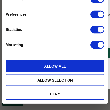
Selection
Prenumerera på vårt nyhetsbrev
Preferences
Få 10% rabatt på ditt första köp på nätet och ta del av erbjudanden året o
Statistics
Jag samtycker till Tehuset Javas villkor.
Läs mer
Marketing
REGISTRERA
* Rabatten gäller endast online på Tehusetjava.se. Rabatten fungerar endast på
ALLOW ALL
ordinarie priser och kan ej kombineras med andra erbjudanden.
ALLOW SELECTION
499
KR
DENY
BEVAKA