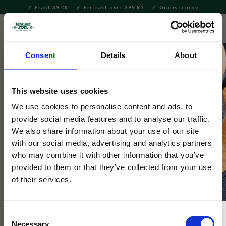
Frakt 39
Fri frakt över 399
Gratis teprov
KR
KR
Meny
FAVORITE
KUNDV
close
Consent
Details
About
Te
Matcha
Brygga Matcha
This website uses cookies
Selected by Tehuset Java
Japanskt Matcha-set Anemone XL
We use cookies to personalise content and ads, to
provide social media features and to analyse our traffic.
We also share information about your use of our site
Matcha-set i presentförpackning. Innehåller ett matchamått,
with our social media, advertising and analytics partners
visp och torkställ av bambu samt en matchaskål. Perfekta
who may combine it with other information that you’ve
presenten till en matcha fantast!
provided to them or that they’ve collected from your use
of their services.
NYHET
Consent
Necessary