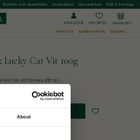
Butiker och öppettider
Inspiration
Varumärken
B2B & Företag
FAVORITER
KUNDVAGN
MINA SIDOR
NYHETER
KAMPANJER %
SÄSONG
 Lucky Cat Vit 100g
fekt för att förvara ditt te i.
Lägg till i favoriter
About