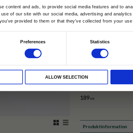
e content and ads, to provide social media features and to anal
✓ Betala direkt eller inom 
 use of our site with our social media, advertising and analyt
t you’ve provided to them or that they’ve collected from your use 
lkor.
Läs mer
✓ Gratis teprov i varje best
STRERA
Preferences
Statistics
husetjava.se. Rabatten fungerar endast
neras med andra erbjudanden.
ALLOW SELECTION
Japansk Teburk
Lucky Cat Guld
100g
189
KR
Rutnätsvy
Listvy
Produktinformation