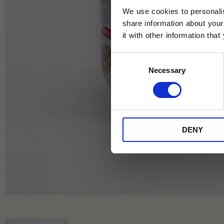
We use cookies to personalis
share information about your
it with other information tha
Jag samtycker till Tehuset Javas vil
Consent
REGI
Necessary
Selection
* Rabatten gäller endast online på Te
på ordinarie priser och kan ej kombi
DENY