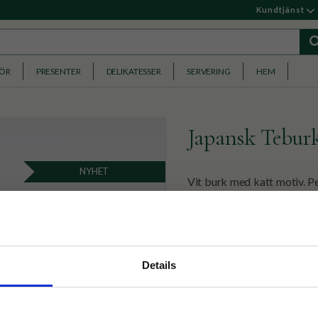
Kundtjänst
HÖR
PRESENTER
DELIKATESSER
SERVERING
HEM
Japansk Teburk
NYHET
Vit burk med katt motiv. Per
189
KR
nyhetsbrev
Details
p på nätet och ta del av
✓ Fri frakt över 399 kr