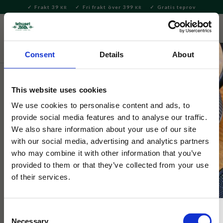
Frakt 39
Fri frakt över 399
Gratis teprov
KR
KR
Meny
FAVORITE
KUNDV
close
Consent
Details
About
Kaffe
Mellanrost
This website uses cookies
Tehuset Java
Husets Blandning
We use cookies to personalise content and ads, to
provide social media features and to analyse our traffic.
We also share information about your use of our site
Vår ekologiska blandning med bas från Centralamerika som
with our social media, advertising and analytics partners
kryddats upp med bönor från Etiopien, Colombia och Sumatra.
who may combine it with other information that you’ve
provided to them or that they’ve collected from your use
8
%
of their services.
SPECIALPRIS
Consent
Necessary