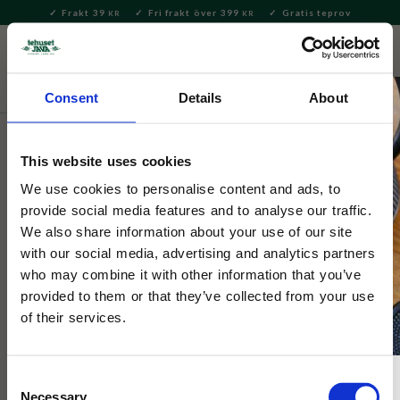
Frakt 39
Fri frakt över 399
Gratis teprov
KR
KR
Meny
FAVORITE
KUNDV
close
Consent
Details
About
Bryggning & Tillbehör
Brygga te
Tekannor & Tehuvor
Tekannor
This website uses cookies
Hario
We use cookies to personalise content and ads, to
Hario Tekanna Kyusumaru 700ml
provide social media features and to analyse our traffic.
We also share information about your use of our site
with our social media, advertising and analytics partners
Tekannan från Hario är som gjord för att brygga högkvalitativa
who may combine it with other information that you’ve
japanska teer. Tebladen kan fritt veckla ut sig och frigöra smak
provided to them or that they’ve collected from your use
i den stora silen.
of their services.
Consent
Necessary