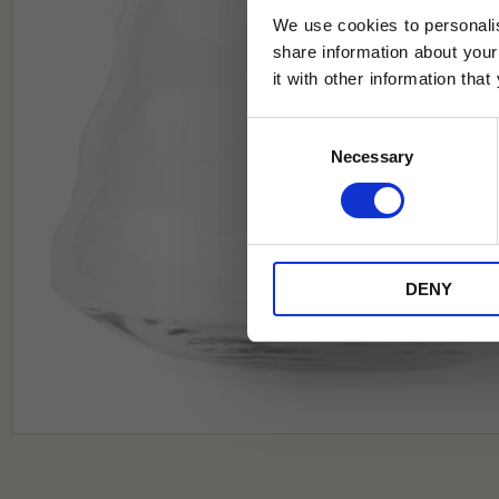
We use cookies to personalis
share information about your
it with other information tha
Jag samtycker till Tehuset Javas vil
Consent
REGI
Necessary
Selection
* Rabatten gäller endast online på Te
på ordinarie priser och kan ej kombi
DENY