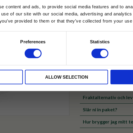
✓ Fri frakt över 399 kr
e content and ads, to provide social media features and to anal
✓ Betala direkt eller inom 
 use of our site with our social media, advertising and analyt
t you’ve provided to them or that they’ve collected from your use 
lkor.
Läs mer
✓ Gratis teprov i varje best
STRERA
Preferences
Statistics
Visa alla produkter från Hario
husetjava.se. Rabatten fungerar endast
neras med andra erbjudanden.
Produktinformation
Tillverkad av värmetåligt gla
ALLOW SELECTION
Kombineras med fördel med en
Fraktalternativ och le
Slår ni in paket?
Hur brygger jag mitt te