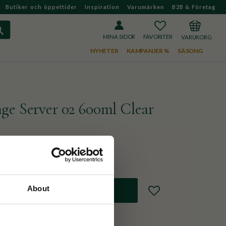
Butiker och öppettider
Inspiration
Varumärken
B2B & Företag
FAVORITER
KUNDVAGN
MINA SIDOR
NYHETER
KAMPANJER %
SÄSONG
ge Server 02 600ml Clear
About
Lägg till i favoriter