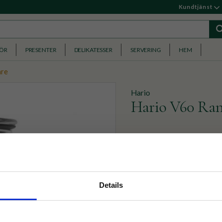
Kundtjänst
HÖR
PRESENTER
DELIKATESSER
SERVERING
HEM
are
Hario
Hario V60 Ran
Hario Serveringskanna 02
419
KR
nyhetsbrev
Details
p på nätet och ta del av