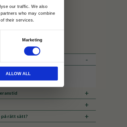
yse our traffic. We also
30 dagar
ics partners who may combine
of their services.
ällning
Marketing
s.
ALLOW ALL
 Hario porslinsfilter stl 02.
veranstid
 på rätt sätt?