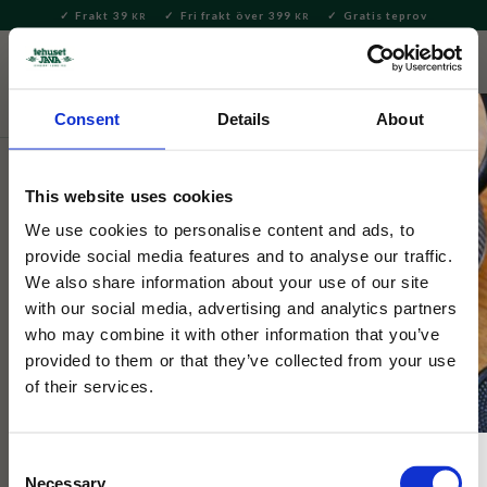
Frakt 39
Fri frakt över 399
Gratis teprov
KR
KR
Meny
FAVORITE
KUNDV
close
Consent
Details
About
Servering & Dukning
Muggar & Koppar
This website uses cookies
Rice
Handmålad Mugg Love 420ml
We use cookies to personalise content and ads, to
provide social media features and to analyse our traffic.
We also share information about your use of our site
Ljuvlig handmålad mugg i keramik från danska Rice.
with our social media, advertising and analytics partners
who may combine it with other information that you’ve
provided to them or that they’ve collected from your use
25
%
of their services.
Consent
Necessary