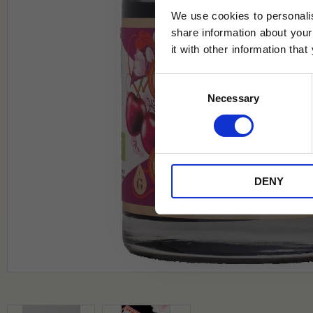
We use cookies to personalis
share information about your
it with other information tha
Jag samtycker till Tehuset Javas vil
Consent
REGI
Necessary
Selection
* Rabatten gäller endast online på Te
på ordinarie priser och kan ej kombi
DENY