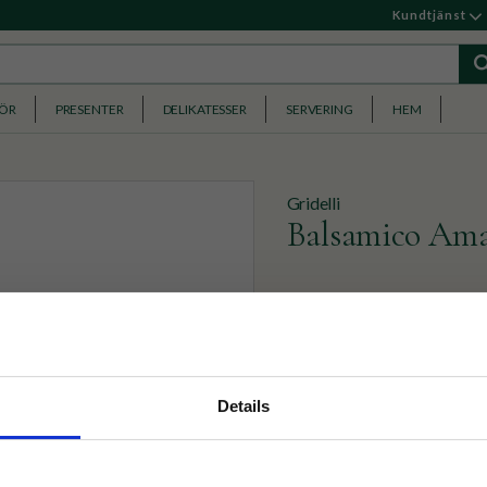
Kundtjänst
HÖR
PRESENTER
DELIKATESSER
SERVERING
HEM
Gridelli
Balsamico Ama
Aceto Balsamico all'Amarena
smaksymfoni där sötma möte
399
KR
nyhetsbrev
Details
p på nätet och ta del av