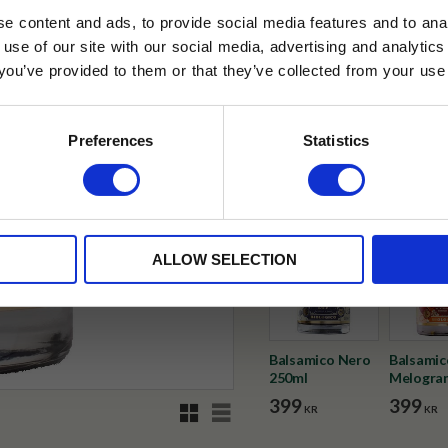
e content and ads, to provide social media features and to anal
✓ Fri frakt över 399 kr
 use of our site with our social media, advertising and analyt
✓ Betala direkt eller inom 
t you’ve provided to them or that they’ve collected from your use 
lkor.
Läs mer
STRERA
✓ Gratis teprov i varje best
Preferences
Statistics
Visa alla produkter från Gridelli
husetjava.se. Rabatten fungerar endast
neras med andra erbjudanden.
ALLOW SELECTION
Balsamico Nero
Balsamic
250ml
Melogra
250ml
399
399
Rutnätsvy
Listvy
KR
KR