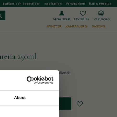
Butiker och öppettider
Inspiration
Varumärken
B2B & Företag
FAVORITER
KUNDVAGN
MINA SIDOR
NYHETER
KAMPANJER %
SÄSONG
rena 250ml
 från Gridelli bjuder på en förtrollande
r syra i en perfekt balans.
About
Lägg till i favoriter