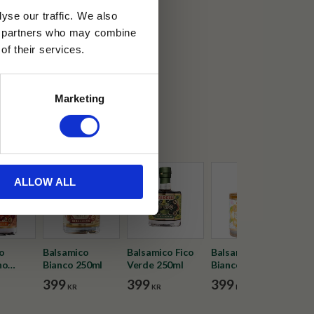
yse our traffic. We also
ics partners who may combine
30 dagar
of their services.
ällning
Marketing
ALLOW ALL
o
Balsamico
Balsamico Fico
Balsamico Pesca
Vin
no
Bianco 250ml
Verde 250ml
Bianco 250ml
500
399
399
399
18
KR
KR
KR