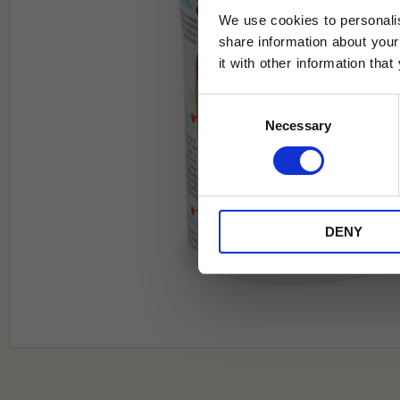
We use cookies to personalis
share information about your
it with other information tha
Jag samtycker till Tehuset Javas vil
Consent
REGI
Necessary
Selection
* Rabatten gäller endast online på Te
på ordinarie priser och kan ej kombi
DENY