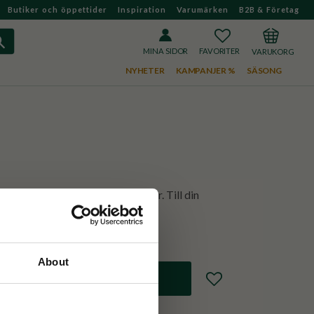
Butiker och öppettider
Inspiration
Varumärken
B2B & Företag
FAVORITER
KUNDVAGN
MINA SIDOR
NYHETER
KAMPANJER %
SÄSONG
miska och roliga fakta om tänder. Till din
ikamugg på jobbet!
About
Lägg till i favoriter