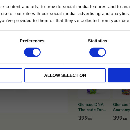
e content and ads, to provide social media features and to anal
✓ Fri frakt över 399 kr
 use of our site with our social media, advertising and analyt
✓ Betala direkt eller inom 
t you’ve provided to them or that they’ve collected from your use 
lkor.
Läs mer
STRERA
✓ Gratis teprov i varje best
Preferences
Statistics
Visa alla produkter från Duno
husetjava.se. Rabatten fungerar endast
neras med andra erbjudanden.
ALLOW SELECTION
Glencoe DNA
Glencoe
The code For
Anatomy
Life
Brain
399
399
KR
KR