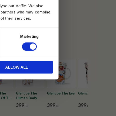
yse our traffic. We also
ics partners who may combine
30 dagar
of their services.
ällning
Marketing
on
ALLOW ALL
 The
Glencoe The
Glencoe The Eye
Glencoe Music
Gle
 Of The
Human Body
Che
399
399
399
39
KR
KR
KR