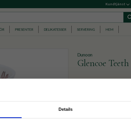
Kundtjänst
HÖR
PRESENTER
DELIKATESSER
SERVERING
HEM
Dunoon
Glencoe Teeth
En kvalitetsmugg med anato
tandläkarvän att ha som f
399
KR
nyhetsbrev
Details
p på nätet och ta del av